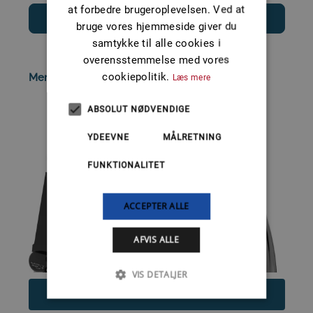
at forbedre brugeroplevelsen. Ved at
Læs mere
bruge vores hjemmeside giver du
samtykke til alle cookies i
overensstemmelse med vores
cookiepolitik.
Mercury F 8 EH / ELH EFI
Læs mere
ABSOLUT NØDVENDIGE
YDEEVNE
MÅLRETNING
FUNKTIONALITET
ACCEPTER ALLE
AFVIS ALLE
VIS DETALJER
24.580
DKK