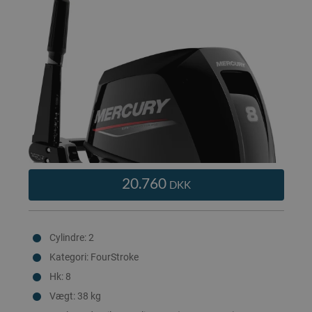
20.760
DKK
Cylindre: 2
Kategori: FourStroke
Hk: 8
Vægt: 38 kg