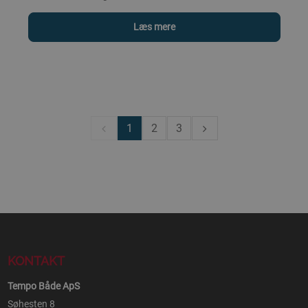
Læs mere
1
2
3
KONTAKT
Tempo Både ApS
Søhesten 8