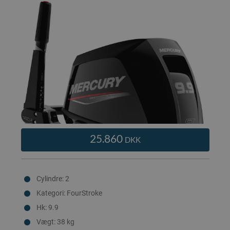
25.860
DKK
Cylindre: 2
Kategori: FourStroke
Hk: 9.9
Vægt: 38 kg