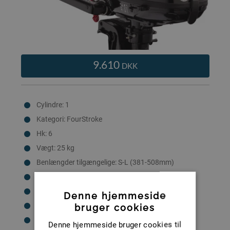
9.610
DKK
Cylindre: 1
Kategori: FourStroke
Hk: 6
Vægt: 25 kg
Benlængder tilgængelige: S-L (381-508mm)
Start: Manuel
Styring: Styrehåndtag
Denne hjemmeside
Brændstofsystem: Karburator
bruger cookies
Trimindstillinger: 6 manuelle
Denne hjemmeside bruger cookies til