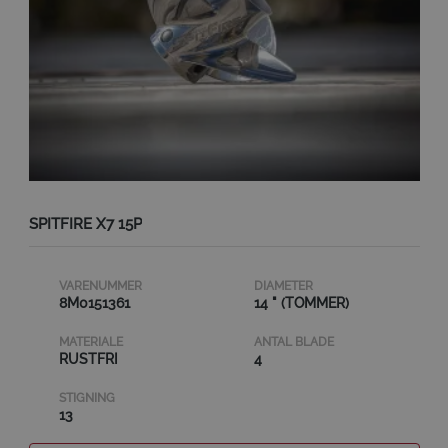
SPITFIRE X7 15P
VARENUMMER
DIAMETER
8M0151361
14 " (TOMMER)
MATERIALE
ANTAL BLADE
RUSTFRI
4
STIGNING
13