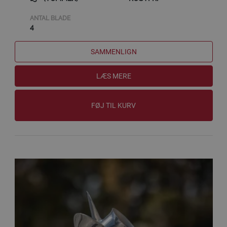
ANTAL BLADE
4
SAMMENLIGN
LÆS MERE
FØJ TIL KURV