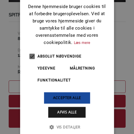
Denne hjemmeside bruger cookies til
at forbedre brugeroplevelsen. Ved at
SPITFIRE X7 19P
bruge vores hjemmeside giver du
samtykke til alle cookies i
VARENUMMER
STIGNING
overensstemmelse med vores
8M0151363
19 " (TOMMER)
cookiepolitik.
Læs mere
DIAMETER
ANTAL BLADE
12.7 " (TOMMER)
4
ABSOLUT NØDVENDIGE
MATERIALE
YDEEVNE
MÅLRETNING
RUSTFRI
FUNKTIONALITET
SAMMENLIGN
ACCEPTER ALLE
LÆS MERE
AFVIS ALLE
FØJ TIL KURV
VIS DETALJER