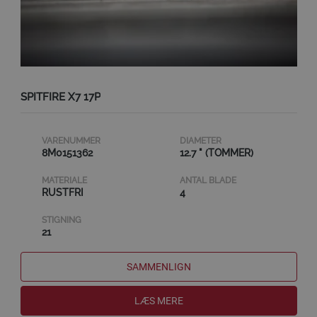
SPITFIRE X7 17P
VARENUMMER
DIAMETER
8M0151362
12.7 " (TOMMER)
MATERIALE
ANTAL BLADE
RUSTFRI
4
STIGNING
21
SAMMENLIGN
LÆS MERE