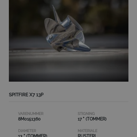
SPITFIRE X7 13P
VARENUMMER
STIGNING
8M0151360
17 " (TOMMER)
DIAMETER
MATERIALE
13 " (TOMMER)
RUSTFRI