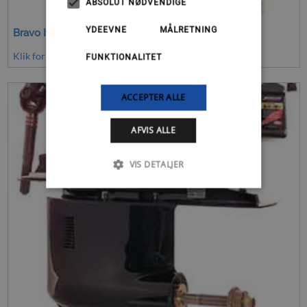
ABSOLUT NØDVENDIGE
YDEEVNE
MÅLRETNING
Bravo III drev
Klik for at se mere
FUNKTIONALITET
ACCEPTER ALLE
AFVIS ALLE
VIS DETALJER