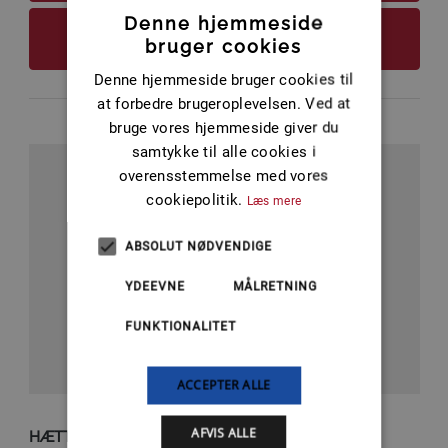
Denne hjemmeside
FØJ TIL KURV
bruger cookies
Denne hjemmeside bruger cookies til
at forbedre brugeroplevelsen. Ved at
bruge vores hjemmeside giver du
samtykke til alle cookies i
overensstemmelse med vores
cookiepolitik.
Læs mere
ABSOLUT NØDVENDIGE
YDEEVNE
MÅLRETNING
FUNKTIONALITET
ACCEPTER ALLE
AFVIS ALLE
HÆTTE