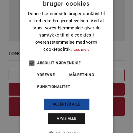
bruger cookies
Denne hjemmeside bruger cookies til
at forbedre brugeroplevelsen. Ved at
bruge vores hjemmeside giver du
samtykke til alle cookies i
overensstemmelse med vores
cookiepolitik.
Læs mere
LONGBLOCK MERCURY/QSD 4.2L NY
ABSOLUT NØDVENDIGE
SAMMENLIGN
YDEEVNE
MÅLRETNING
FUNKTIONALITET
LÆS MERE
ACCEPTER ALLE
FØJ TIL KURV
AFVIS ALLE