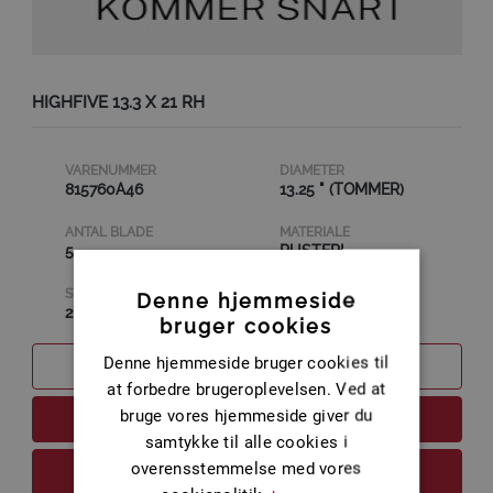
HIGHFIVE 13.3 X 21 RH
VARENUMMER
DIAMETER
815760A46
13.25 " (TOMMER)
ANTAL BLADE
MATERIALE
5
RUSTFRI
STIGNING
Denne hjemmeside
21
bruger cookies
Denne hjemmeside bruger cookies til
SAMMENLIGN
at forbedre brugeroplevelsen. Ved at
bruge vores hjemmeside giver du
LÆS MERE
samtykke til alle cookies i
overensstemmelse med vores
FØJ TIL KURV