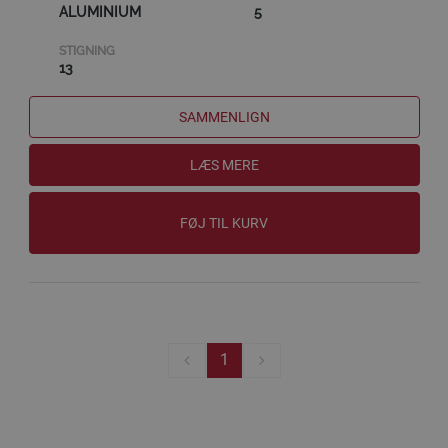
ALUMINIUM
5
STIGNING
13
SAMMENLIGN
LÆS MERE
FØJ TIL KURV
1