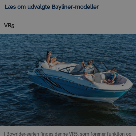
Læs om udvalgte Bayliner-modeller
VR5
I Bowrider-serien findes denne VR5, som forener funktion og