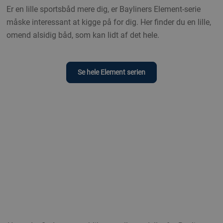
Er en lille sportsbåd mere dig, er Bayliners Element-serie
måske interessant at kigge på for dig. Her finder du en lille,
omend alsidig båd, som kan lidt af det hele.
Se hele Element serien
Bayliner er bådmærket som har sendt flest familier
ud på vandet