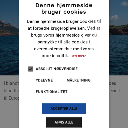
Denne hjemmeside
bruger cookies
Denne hjemmeside bruger cookies til
at forbedre brugeroplevelsen. Ved at
bruge vores hjemmeside giver du
samtykke til alle cookies i
overensstemmelse med vores
cookiepolitik.
Læs mere
ABSOLUT NØDVENDIGE
YDEEVNE
MÅLRETNING
I blandt modellerne i Bayliner-serien, Overnighters findes
blandt andet denne båd, CIERA 8, som er designet specielt
FUNKTIONALITET
til Europa.
ACCEPTER ALLE
AFVIS ALLE
Se hele Overnighter serien