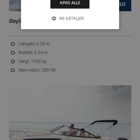
251.510
AFVIS ALLE
Kr.
VIS DETALJER
Bayliner V20 OB
Længde: 6.29 m
Bredde: 2.54 m
Vægt: 1592 kg
Max motor: 200 HK