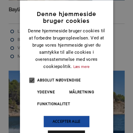
Bayliner VR5 OB
Denne hjemmeside
bruger cookies
Denne hjemmeside bruger cookies til
Længde: 6.23 m
at forbedre brugeroplevelsen. Ved at
Bredde: 2.44 m
bruge vores hjemmeside giver du
Vægt: 1450 kg
samtykke til alle cookies i
Max motor: 200 HK
overensstemmelse med vores
cookiepolitik.
Læs mere
ABSOLUT NØDVENDIGE
YDEEVNE
MÅLRETNING
FUNKTIONALITET
ACCEPTER ALLE