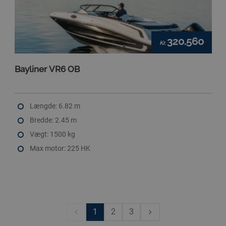
320.560
Kr.
Bayliner VR6 OB
Længde: 6.82 m
Bredde: 2.45 m
Vægt: 1500 kg
Max motor: 225 HK
1
2
3