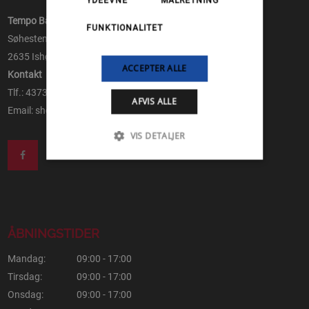
YDEEVNE
MÅLRETNING
Tempo Både ApS
FUNKTIONALITET
Søhesten 8
2635 Ishøj
ACCEPTER ALLE
Kontakt
Tlf.: 43730105
AFVIS ALLE
Email:
shop@tempo-baade.dk
VIS DETALJER
ÅBNINGSTIDER
Mandag:
09:00 - 17:00
Tirsdag:
09:00 - 17:00
Onsdag:
09:00 - 17:00