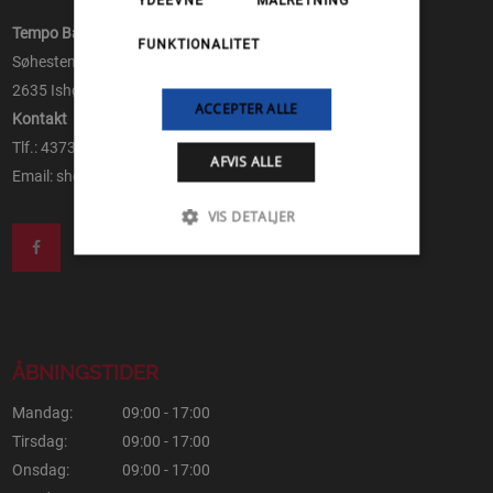
YDEEVNE
MÅLRETNING
Tempo Både ApS
FUNKTIONALITET
Søhesten 8
2635 Ishøj
ACCEPTER ALLE
Kontakt
Tlf.: 43730105
AFVIS ALLE
Email:
shop@tempo-baade.dk
VIS DETALJER
ÅBNINGSTIDER
Mandag:
09:00 - 17:00
Tirsdag:
09:00 - 17:00
Onsdag:
09:00 - 17:00