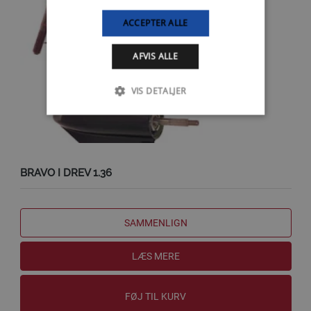
ACCEPTER ALLE
AFVIS ALLE
VIS DETALJER
BRAVO I DREV 1.36
SAMMENLIGN
LÆS MERE
FØJ TIL KURV