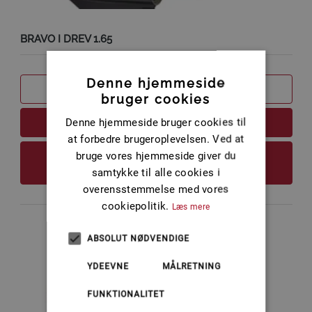
BRAVO I DREV 1.65
Denne hjemmeside
SAMMENLIGN
bruger cookies
Denne hjemmeside bruger cookies til
LÆS MERE
at forbedre brugeroplevelsen. Ved at
bruge vores hjemmeside giver du
FØJ TIL KURV
samtykke til alle cookies i
overensstemmelse med vores
cookiepolitik.
Læs mere
ABSOLUT NØDVENDIGE
YDEEVNE
MÅLRETNING
FUNKTIONALITET