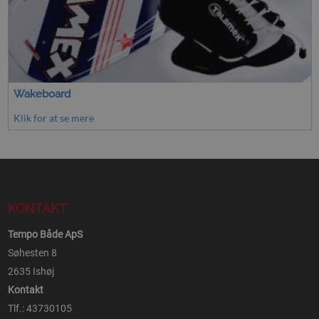
Wakeboard
Klik for at se mere
KONTAKT
Tempo Både ApS
Søhesten 8
2635 Ishøj
Kontakt
Tlf.: 43730105