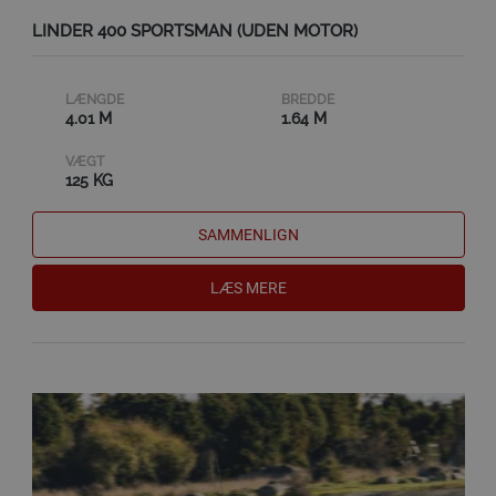
LINDER 400 SPORTSMAN (UDEN MOTOR)
LÆNGDE
BREDDE
4.01 M
1.64 M
VÆGT
125 KG
SAMMENLIGN
LÆS MERE