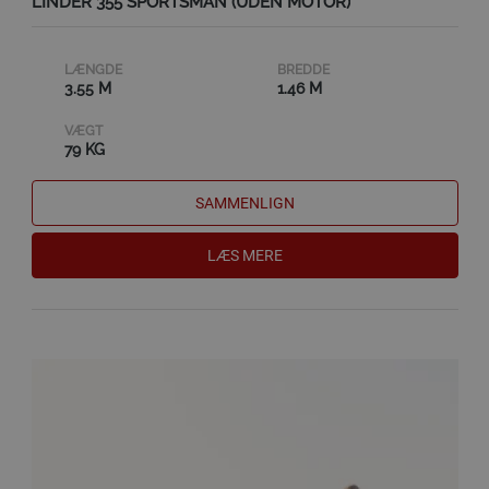
LINDER 355 SPORTSMAN (UDEN MOTOR)
LÆNGDE
BREDDE
3.55 M
1.46 M
VÆGT
79 KG
SAMMENLIGN
LÆS MERE