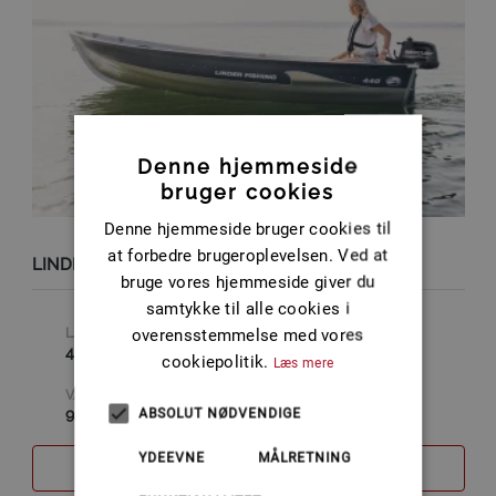
Denne hjemmeside
bruger cookies
Denne hjemmeside bruger cookies til
at forbedre brugeroplevelsen. Ved at
LINDER 440 FISHING (UDEN MOTOR)
bruge vores hjemmeside giver du
samtykke til alle cookies i
overensstemmelse med vores
LÆNGDE
BREDDE
4.31 M
1.64 M
cookiepolitik.
Læs mere
VÆGT
94 KG
ABSOLUT NØDVENDIGE
YDEEVNE
MÅLRETNING
SAMMENLIGN