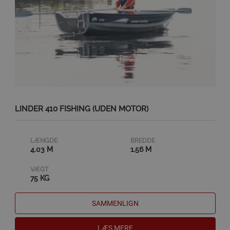
LINDER 410 FISHING (UDEN MOTOR)
LÆNGDE
BREDDE
4.03 M
1.56 M
VÆGT
75 KG
SAMMENLIGN
LÆS MERE