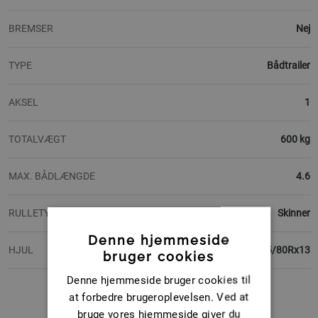
BREMSER
Nej
TYPE
Bådtrailer
AKSEL
1
TOTALVÆGT
600 kg
MAX. BÅDLÆNGDE
4.6
RULLETYPER
Skinner
Denne hjemmeside
HJUL
135/80Rx13
bruger cookies
Denne hjemmeside bruger cookies til
at forbedre brugeroplevelsen. Ved at
bruge vores hjemmeside giver du