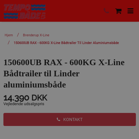
Hjem
Brenderup X-Line
150600UB RAX - 600KG X-Line Bådtrailer Til Linder Aluminiumsbåde
150600UB RAX - 600KG X-Line
Bådtrailer til Linder
aluminiumsbåde
14.390
DKK
Vejledende udsalgspris
KONTAKT