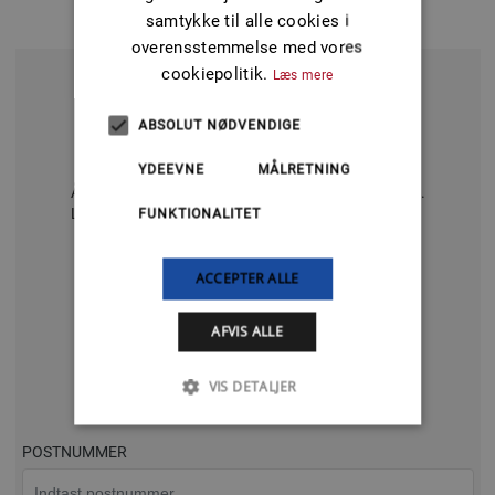
Bliv kontaktet hurtigt muligt
samtykke til alle cookies i
overensstemmelse med vores
cookiepolitik.
Læs mere
Ring på
43730105
ABSOLUT NØDVENDIGE
YDEEVNE
MÅLRETNING
Åbningstider: Åbent: Mandag - fredag: 09:00 - 17:00.
Lørdag - søndag: 11:00-15:00
FUNKTIONALITET
ACCEPTER ALLE
eller
AFVIS ALLE
Udfyld formularen
VIS DETALJER
Så kontakter vi dig, så hurtigt som muligt
POSTNUMMER