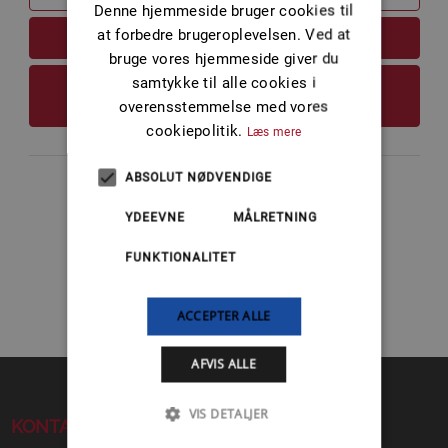
Denne hjemmeside bruger cookies til
at forbedre brugeroplevelsen. Ved at
LÆS MERE
bruge vores hjemmeside giver du
samtykke til alle cookies i
FØJ TIL KURV
overensstemmelse med vores
cookiepolitik.
Læs mere
ABSOLUT NØDVENDIGE
YDEEVNE
MÅLRETNING
1
FUNKTIONALITET
ACCEPTER ALLE
AFVIS ALLE
VIS DETALJER
KONTAKT