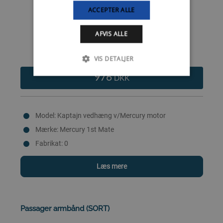
ACCEPTER ALLE
AFVIS ALLE
VIS DETALJER
976
DKK
Model: Kaptajn vedhæng v/Mercury motor
Mærke: Mercury 1st Mate
Fabrikat: 0
Læs mere
Passager armbånd (SORT)