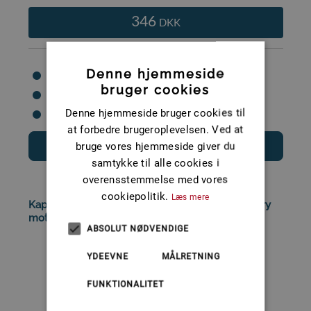
346
DKK
Denne hjemmeside
Model: 1st Mate kaptajn armbånd
bruger cookies
Mærke: Mercury 1st Mate
Denne hjemmeside bruger cookies til
Fabrikat: 0
at forbedre brugeroplevelsen. Ved at
bruge vores hjemmeside giver du
Læs mere
samtykke til alle cookies i
overensstemmelse med vores
cookiepolitik.
Læs mere
Kaptajn FOB Kit (RØD, benyttes når der er Mercury
motor ..
ABSOLUT NØDVENDIGE
YDEEVNE
MÅLRETNING
FUNKTIONALITET