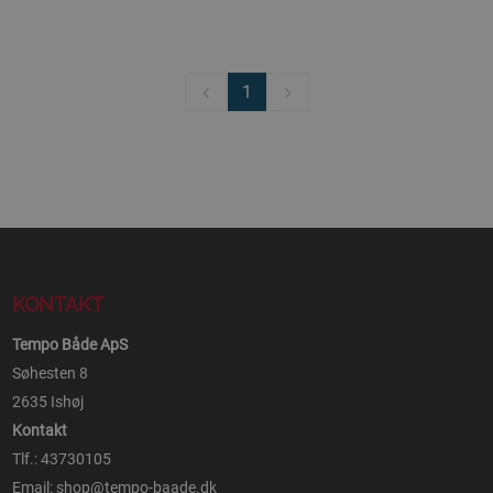
1
KONTAKT
Tempo Både ApS
Søhesten 8
2635 Ishøj
Kontakt
Tlf.: 43730105
Email:
shop@tempo-baade.dk