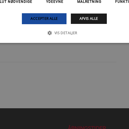
LUT NØDVENDIGE
YDEEVNE
MÅLRETNING
FUNKTI
ACCEPTER ALLE
AFVIS ALLE
VIS DETALJER
ÅBNINGSTIDER