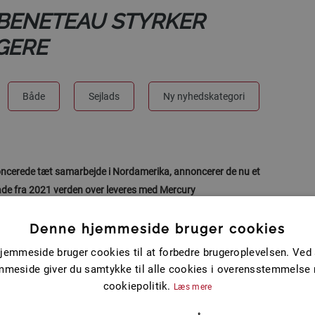
BENETEAU STYRKER
GERE
Både
Sejlads
Ny nyhedskategori
oncerede tæt samarbejde i Nordamerika, annoncerer de nu et
åde fra 2021 verden over leveres med Mercury
Denne hjemmeside bruger cookies
jemmeside bruger cookies til at forbedre brugeroplevelsen. Ved 
mmeside giver du samtykke til alle cookies i overensstemmelse
cookiepolitik.
Læs mere