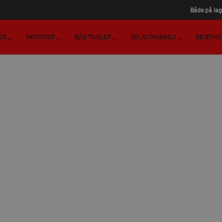
Både på lag
DE
MOTORER
BÅDTRAILER
BRUGTMARKED
RESERVE