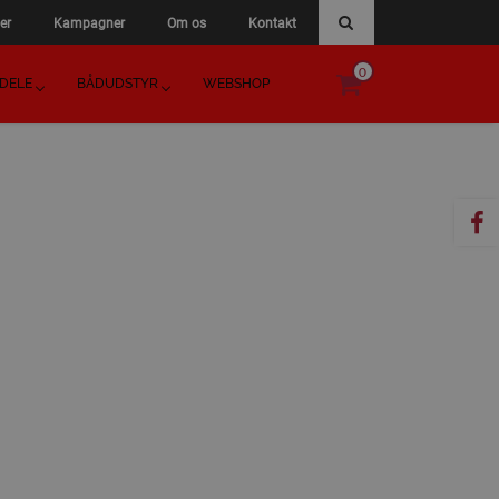
er
Kampagner
Om os
Kontakt
0
DELE
BÅDUDSTYR
WEBSHOP