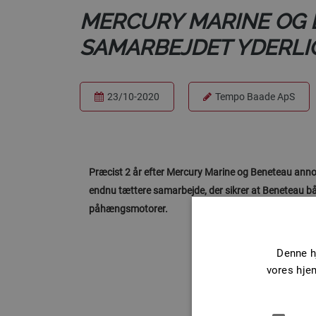
MERCURY MARINE OG 
SAMARBEJDET YDERLI
23/10-2020
Tempo Baade ApS
Præcist 2 år efter Mercury Marine og Beneteau ann
endnu tættere samarbejde, der sikrer at Beneteau b
påhængsmotorer.
Denne h
vores hje